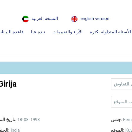
english version
النسخة العربية
الأسئلة المتداولة بكثرة
الآراء والتقييمات
نبذة عنا
قاعدة البيانا
Girija
 للتفاوض
ب المتوقع
Fem
جنس:
18-08-1993
تاريخ الميلاد:
Ku
الموقع:
India
الجنسية: